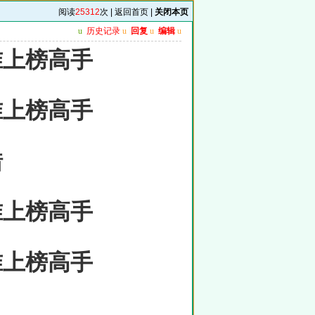
阅读
25312
次 |
返回首页
|
关闭本页
u
历史记录
u
回复
u
编辑
u
准上榜高手
准上榜高手
错
准上榜高手
准上榜高手